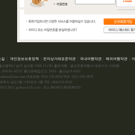
는길
|
개인정보보호정책
|
전자상거래표준약관
|
국내여행약관
|
해외여행약관
|
4] 울산광역시 남구 삼산동 1504-13 (주) 좋은여행 - 골프전문여행사 대표이사: 이태형
 610-81-43237 통신판매업신고: 2010 - 울산남구-0261
goodtour@nate.com 대표전화: 052) 258-0050 FAX: 052) 258-2878
주시 삼도2동 1181번지 3층 TEL: 064)724-0161
(C) 2011 golftour119.co.kr . ALL RIGHTS RESERVED.